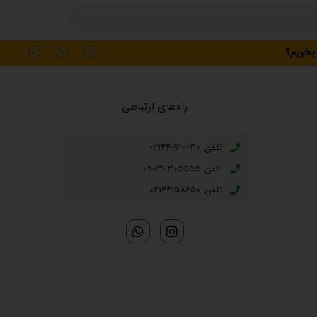
 بخریم؟
راه‌های ارتباطی
تلفن: 02144030030
تلفن: 09030305555
تلفن: 02144158650