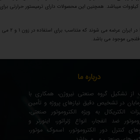
ستند، توان الکتروموتور آنها در مدل های گوناگون از 0.37 تا 315 کیلووات میباشد. همچنین این محصولات دارای ترمیس
الکتروموتور های ضد ان
درباره ما
از تشکیل گروه صنعتی نیروژن، همکاری با
رمایان در تشخیص دقیق نیازهای پروژه و تأمین
زات الکتریکال به ویژه الکتروموتور صنعتی،
روموتور ضد انفجار، انواع ژنراتور، اینورتر و
وهای کنترل دور الکتروموتور، اسموک موتور،
کس‌های صنعتی و… می‌باشد.