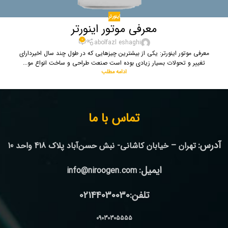
اینورتر
معرفی موتور اینورتر
0
abolfazl eshaghi
معرفی موتور اینورتر: یکی از بیشترین چیزهایی که در طول چند سال اخیردارای
تغییر و تحولات بسیار زیادی بوده است صنعت طراحی و ساخت انواع مو...
ادامه مطلب
تماس با ما
آدرس:
تهران – خیابان کاشانی- نبش حسن‌آباد پلاک 418 واحد 10
ایمیل:
info@niroogen.com
تلفن:02144030030
09030305555