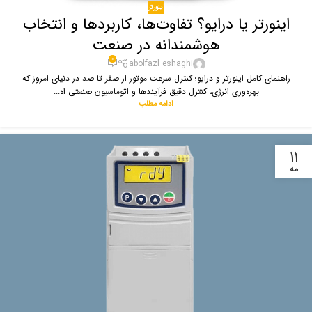
اینورتر
اینورتر یا درایو؟ تفاوت‌ها، کاربردها و انتخاب
هوشمندانه در صنعت
0
abolfazl eshaghi
راهنمای کامل اینورتر و درایو؛ کنترل سرعت موتور از صفر تا صد در دنیای امروز که
بهره‌وری انرژی، کنترل دقیق فرآیندها و اتوماسیون صنعتی اه...
ادامه مطلب
11
مه