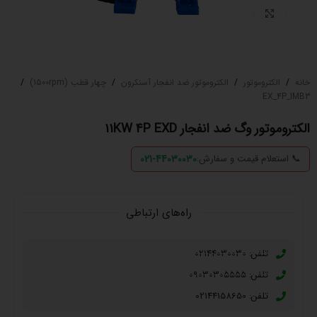
بزرگنمایی تصویر
خانه
/
الکتروموتور
/
الکتروموتور ضد انفجار آسنکرون
/
چهار قطب (1500rpm)
/
EX_4P_IMB3
الکتروموتور وگ ضد انفجار ۱۱KW 4P EXD
📞 استعلام قیمت و سفارش:
021-44030030
راه‌های ارتباطی
تلفن: 02144030030
تلفن: 09030305555
تلفن: 02144158650