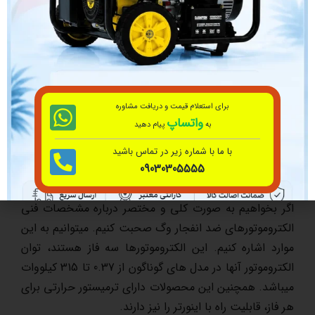
Ex d, Ex de, Ex nA با راندمان گوناگون همچون IE2 و IE3
اشاره کنیم.
الکتروموتور وگ ضد انفجار 11KW 4P EXD از کیفیت ساختی
فوق العاده به همرا راندمان بالا برخوردار است. همچنین در
مکان هایی با ریسک بالا میتوان از آن استفاده کرد.(دارای
برای استعلام قیمت و دریافت مشاوره
استاندارد IIB T4). تمامی این موارد و بسیاری مزایای دیگر
واتساپ
به
پیام دهید
سبب شده که امروزه الکتروموتور ضد انفجار وگ یکی از
با ما با شماره زیر در تماس باشید
الکتروموتور
های مورد تایید شرکت های نفتی و پتروشیمی
09030305555
ایران باشد.
اگر بخواهیم به صورت کلی و مختصر درباره مشخصات فنی
الکتروموتورهای ضد انفجار وگ صحبت کنیم. میتوانیم به این
موارد اشاره کنیم. این الکتروموتورها سه فاز هستند، توان
الکتروموتور آنها در مدل های گوناگون از 0.37 تا 315 کیلووات
میباشد. همچنین این محصولات دارای ترمیستور حرارتی برای
هر فاز، قابلیت راه با اینورتر را نیز دارند.