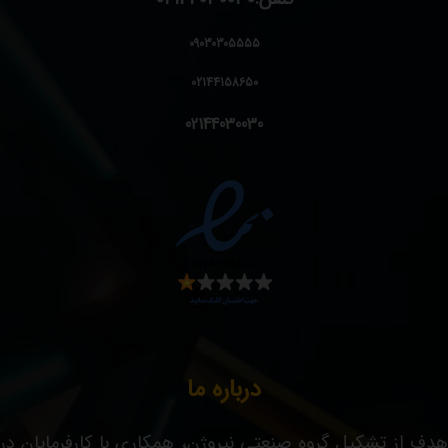
09030305555
02144158650
02144030030
درباره ما
هدف از تشکیل گروه صنعتی نیروژن، همکاری با کارفرمایان در