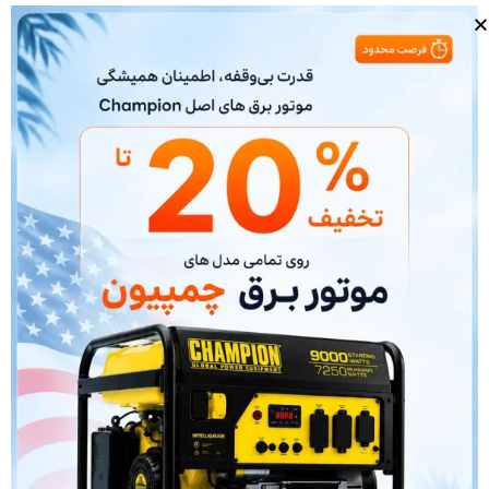
نیز صادق است و طرّاحی 4P یا چهار قطب این موتور به این
معنی است که سرعت نامی این الکتروموتور با فرکانس برق
50 هرتز در محدودۀ 1500-1400 دور در دقیقه قرار دارد.
برای مشاوره در خصوص فعالیت در پروژه های صنعتی ،
تامین و ساخت تجهیزات دوار از جمله الکتروموتور صنعتی،
الکتروموتور ضد انفجار ، انواع ژنراتور ، اینورتر و درایوهای
کنترل دور الکتروموتورهای صنعتی و ضدانفجار ، اسموک
موتورها ، گیربکس های صنعتی و … می‌توانید با مشاوران
گروه صنعتی نیروژن
در تماس باشید.
الکتروموتور ضد انفجار وگ
الکتروموتور ضد انفجار وگ
محصول کشور برزیل میباشد. این
شرکت انواع گوناگون
الکتروموتور های ضد انفجار
و ضد جرقه
را برای محیط های خطرناک تولید میکند. میتوانیم به انواع