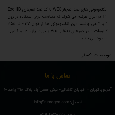
الکتروموتور های ضد انفجار WEG با کد ضد انفجاری Exd IIB
T4 در ایران عرضه می شوند که متناسب برای استفاده در زون
1 و 2 می باشند. این الکتروموتور ها از توان 0.37 تا 355
کیلووات و در دورهای 1500 و 3000 بصورت پایه دار و فلنجی
موجود می باشد.
توضیحات تکمیلی
تماس با ما
آدرس:
تهران – خیابان کاشانی- نبش حسن‌آباد پلاک 418 واحد 10
ایمیل:
info@niroogen.com
تلفن:02144030030