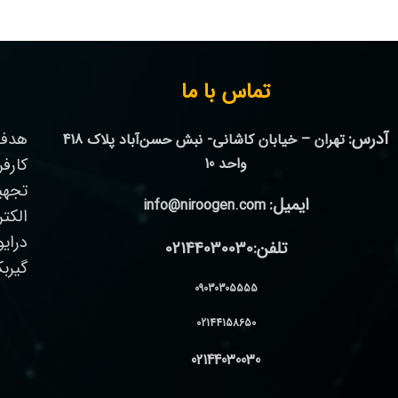
تماس با ما
آدرس:
هدف 
تهران – خیابان کاشانی- نبش حسن‌آباد پلاک 418
واحد 10
کارف
تجهی
ایمیل:
info@niroogen.com
الکت
درای
تلفن:02144030030
گیرب
09030305555
02144158650
02144030030