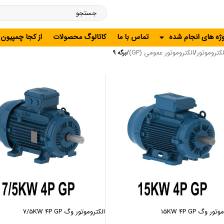
وژه های انجام شده
تماس با ما
کاتالوگ محصولات
از کجا چمپیون
لکتروموتور
الکتروموتور عمومی (GP)
/
/
برگه 9
ور وگ 15KW 4P GP
الکتروموتور وگ 7/5KW 4P GP