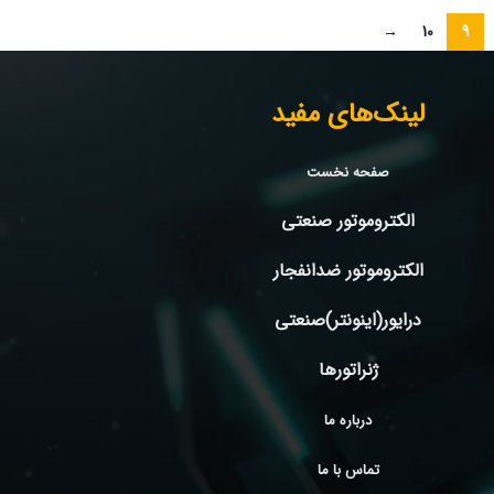
→
10
9
لینک‌های مفید
صفحه نخست
الکتروموتور صنعتی
الکتروموتور ضدانفجار
درایور(اینونتر)صنعتی
ژنراتورها
درباره ما
تماس با ما