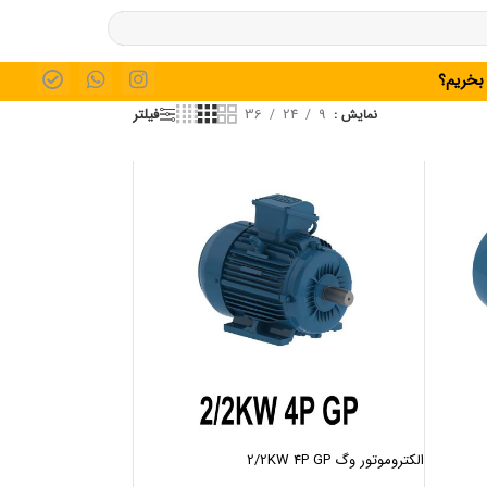
 بخریم؟
36
24
9
فیلتر
نمایش
الکتروموتور وگ 2/2KW 4P GP