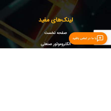
لینک‌های مفید
صفحه نخست
با ما در تماس باشید
الکتروموتور صنعتی
الکتروموتور ضدانفجار
درایور(اینونتر)صنعتی
ژنراتورها
درباره ما
تماس با ما
سوالات متداول