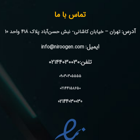
تماس با ما
آدرس:
تهران – خیابان کاشانی- نبش حسن‌آباد پلاک 418 واحد 10
ایمیل:
info@niroogen.com
تلفن:02144030030
09030305555
02144158650
02144030030