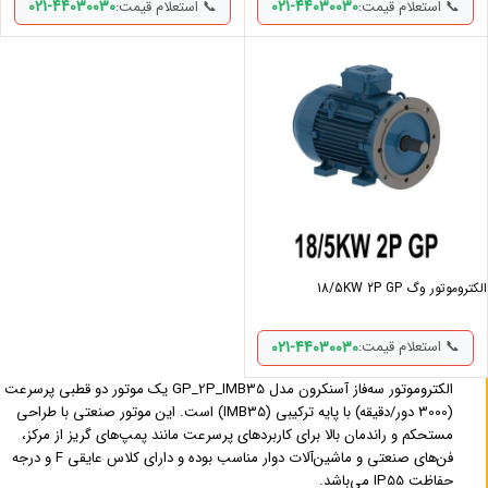
021-44030030
021-44030030
📞 استعلام قیمت:
📞 استعلام قیمت:
الکتروموتور وگ 18/5KW 2P GP
021-44030030
📞 استعلام قیمت:
الکتروموتور سه‌فاز آسنکرون مدل GP_2P_IMB35 یک موتور دو قطبی پرسرعت
(3000 دور/دقیقه) با پایه ترکیبی (IMB35) است. این موتور صنعتی با طراحی
مستحکم و راندمان بالا برای کاربردهای پرسرعت مانند پمپ‌های گریز از مرکز،
فن‌های صنعتی و ماشین‌آلات دوار مناسب بوده و دارای کلاس عایقی F و درجه
حفاظت IP55 می‌باشد.