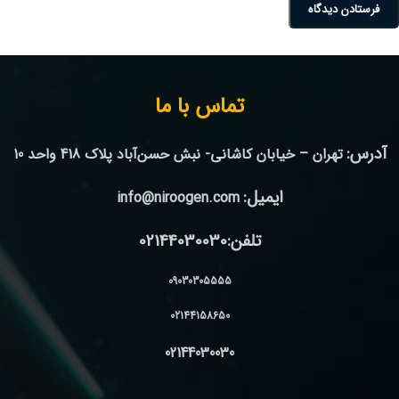
تماس با ما
آدرس:
تهران – خیابان کاشانی- نبش حسن‌آباد پلاک 418 واحد 10
ایمیل:
info@niroogen.com
تلفن:02144030030
09030305555
02144158650
02144030030