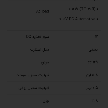
1 x 120V (TT-30R)
Ac load
1 x 12V DC Automotive
12
منبع تغذیه DC
دستی
مدل استارت
149 cc
موتور
5.8 لیتر
ظرفیت مخزن سوخت
0.5 لیتر
ظرفیت مخزن روغن
21.8
وزن