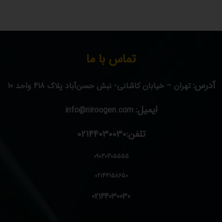
تماس با ما
آدرس:
تهران – خیابان کاشانی- نبش حسن‌آباد پلاک 418 واحد 10
ایمیل:
info@niroogen.com
تلفن:02144030030
09030305555
02144158650
02144030030