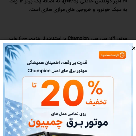
20 آمپر دوبلکس خانگی (5-20
R
)، به اضافه یک پریز 12 ولت
به سبک خودرو، و خروجی های موازی سازی است.
موتور 149 سی سی
Champion
با استفاده از بنزین، 4000 وات
راه اندازی و 3000 وات جاری برق تولید می کند.
هنگامی که باک 1.54 گالنی بنزین پر شود، این اینورتر تا 10
ساعت با 25 درصد بار کار می کند.
با اطمینان وسایل الکترونیکی حساس خود را وصل کنید زیرا
این اینورتر برق بدون موج (<3%
THD
) تولید می کند. این
مدل که برای ایمنی بیشتر به سنسور حساس به سطح کم