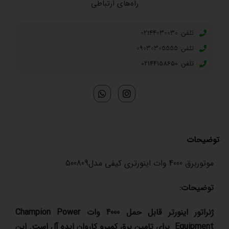
راه‌های ارتباطی
تلفن: 02144030030
تلفن: 09030305555
تلفن: 02144158650
توضیحات
موتوربرق 4000 وات اینورتری کیفی مدل500809
توضیحات:
ژنراتور اینورتر قابل حمل 4000 وات
Champion Power
Equipment
برای تامین برق کمپرو کاروان ایده آل است. این