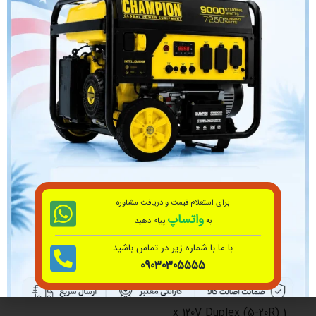
روغن طراحی شده است و ظرفیت روغن 0.5 لیتری دارد.
برای ایمنی بیشتر اجازه ندهید دود اگزوز موتور از طریق
پنجره‌ها، درها، دریچه‌ها یا منافذ دیگر وارد یک محیط
سربسته شود. ژنراتورها باید همیشه در فضای باز، دور از
ساختمان‌های مسکونی طوری مستقر شوند که اگزوز موتور
آنها به دور از افراد و ساختمان‌ها باشد.
4000
توان شروع
3000
توان اجرا
برای استعلام قیمت و دریافت مشاوره
واتساپ
به
پیام دهید
بنزین
سوخت
با ما با شماره زیر در تماس باشید
09030305555
64 dba @7m
شدت صدا
1 x 120V Duplex (5-20R)