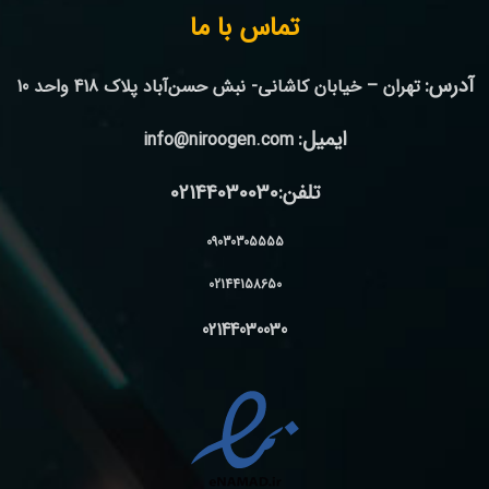
تماس با ما
آدرس:
تهران – خیابان کاشانی- نبش حسن‌آباد پلاک 418 واحد 10
ایمیل:
info@niroogen.com
تلفن:02144030030
09030305555
02144158650
02144030030