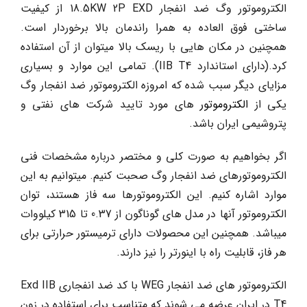
الکتروموتور وگ ضد انفجار 18.5KW 2P EXD از کیفیت
ساختی فوق العاده به همرا راندمان بالا برخوردار است.
همچنین در مکان هایی با ریسک بالا میتوان از آن استفاده
کرد.(دارای استاندارد IIB T4). تمامی این موارد و بسیاری
مزایای دیگر سبب شده که امروزه الکتروموتور ضد انفجار وگ
یکی از
الکتروموتور
های مورد تایید شرکت های نفتی و
پتروشیمی ایران باشد.
اگر بخواهیم به صورت کلی و مختصر درباره مشخصات فنی
الکتروموتورهای ضد انفجار وگ صحبت کنیم. میتوانیم به این
موارد اشاره کنیم. این الکتروموتورها سه فاز هستند، توان
الکتروموتور آنها در مدل های گوناگون از 0.37 تا 315 کیلووات
میباشد. همچنین این محصولات دارای ترمیستور حرارتی برای
هر فاز، قابلیت راه با اینورتر را نیز دارند.
الکتروموتور های ضد انفجار WEG با کد ضد انفجاری Exd IIB
T4 در ایران عرضه می شوند که متناسب برای استفاده در زون