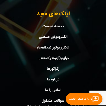
لینک‌های مفید
صفحه نخست
الکتروموتور صنعتی
الکتروموتور ضدانفجار
درایور(اینونتر)صنعتی
ژنراتورها
درباره ما
تماس با ما
با ما در تماس باشید
سوالات متداول