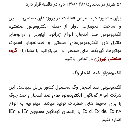
50 هرتز در محدودi 3000-2800 دور در دقیقه قرار دارد.
برای مشاوره در خصوص فعالیت در پروژه‌های صنعتی، تامین
و ساخت تجهیزات دوار از جمله الکتروموتور صنعتی،
الکتروموتور ضد انفجار، انواع ژنراتور، اینورتر و درایوهای
کنترل دور الکتروموتورهای صنعتی و ضدانفجار، اسموک
موتورها، گیربکس‌های صنعتی و… می‌توانید با مشاوران
گروه
صنعتی نیروژن
در تماس باشید.
الکتروموتور ضد انفجار وگ
الکتروموتور ضد انفجار وگ
محصول کشور برزیل میباشد. این
شرکت انواع گوناگون
الکتروموتور های ضد انفجار
و ضد جرقه
را برای محیط های خطرناک تولید میکند. میتوانیم به انواع
Ex d, Ex de, Ex nA با راندمان گوناگون همچون IE2 و IE3
اشاره کنیم.