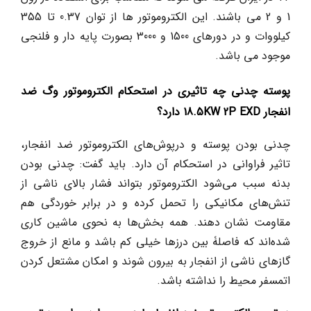
1 و 2 می باشند. این الکتروموتور ها از توان 0.37 تا 355
کیلووات و در دورهای 1500 و 3000 بصورت پایه دار و فلنجی
موجود می باشد.
پوسته چدنی چه تاثیری در استحکام الکتروموتور وگ ضد
انفجار 18.5KW 2P EXD دارد؟
چدنی بودن پوسته و درپوش‌های الکتروموتور ضد انفجار،
تاثیر فراوانی در استحکام آن دارد. باید گفت: چدنی بودن
بدنه سبب می‌شود الکتروموتور بتواند فشار بالای ناشی از
تنش‌های مکانیکی را تحمل کرده و در برابر خوردگی هم
مقاومت نشان دهند. همه بخش‌ها به نحوی ماشین کاری
شده‌اند که فاصلۀ بین درزها خیلی کم باشد و مانع از خروج
گازهای ناشی از انفجار به بیرون شوند و امکان مشتعل کردن
اتمسفر محیط را نداشته باشد.