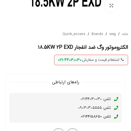
بزرگنمایی تصویر
خانه
/
weg
/
Brands
/
Quick_access
الکتروموتور وگ ضد انفجار 18.5KW 2P EXD
📞 استعلام قیمت و سفارش:
021-44030030
راه‌های ارتباطی
تلفن: 02144030030
تلفن: 09030305555
تلفن: 02144158650