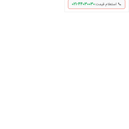
021-44030030
📞 استعلام قیمت: