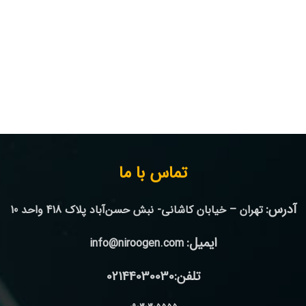
تماس با ما
آدرس:
تهران – خیابان کاشانی- نبش حسن‌آباد پلاک 418 واحد 10
ایمیل:
info@niroogen.com
تلفن:02144030030