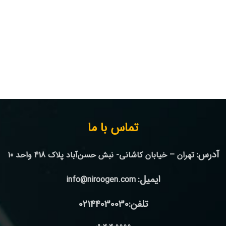
تماس با ما
آدرس:
تهران – خیابان کاشانی- نبش حسن‌آباد پلاک 418 واحد 10
ایمیل:
info@niroogen.com
تلفن:02144030030