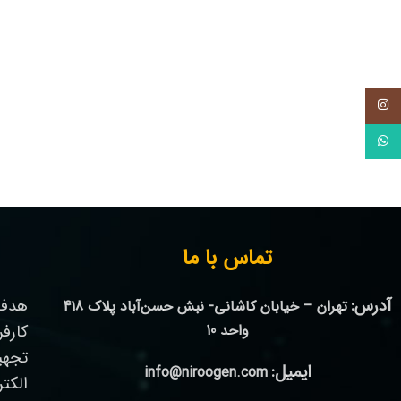
اینستاگرام
واتس آپ
تماس با ما
آدرس:
هدف 
تهران – خیابان کاشانی- نبش حسن‌آباد پلاک 418
واحد 10
کارف
تجهی
ایمیل:
info@niroogen.com
الکت