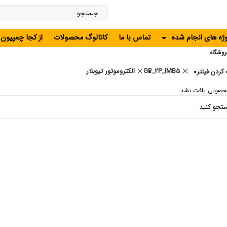
وژه های انجام شده
تماس با ما
کاتالوگ محصولات
از کجا چمپیون
روشگاه
GP_2P_IMB5
الکتروموتور تیوبلار
کردن فیلتر
حصولی یافت نشد.