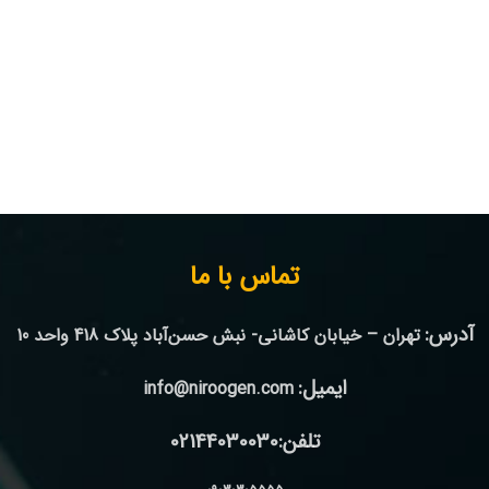
تماس با ما
آدرس:
تهران – خیابان کاشانی- نبش حسن‌آباد پلاک 418 واحد 10
ایمیل:
info@niroogen.com
تلفن:02144030030