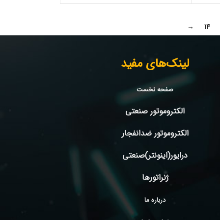
→
14
لینک‌های مفید
صفحه نخست
الکتروموتور صنعتی
الکتروموتور ضدانفجار
درایور(اینونتر)صنعتی
ژنراتورها
درباره ما