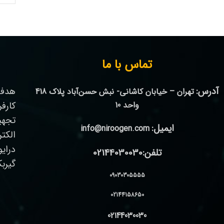
تماس با ما
آدرس:
هدف 
تهران – خیابان کاشانی- نبش حسن‌آباد پلاک 418
واحد 10
کارف
تجهی
ایمیل:
info@niroogen.com
الکت
درای
تلفن:02144030030
گیرب
09030305555
02144158650
02144030030