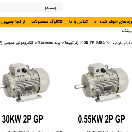
وژه های انجام شده
تماس با ما
کاتالوگ محصولات
از کجا چمپیون
روشگاه
GP_2P_IMB5
ژنراتورها
برند Siemens
الکتروموتور عمومی (GP)
کردن فیلتر