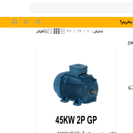
 بخریم؟
36
24
9
فیلتر
نمایش