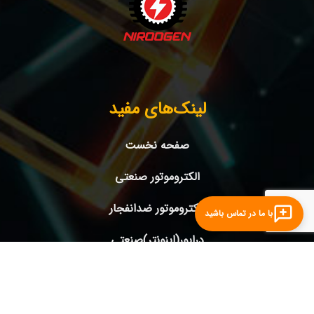
لینک‌های مفید
صفحه نخست
الکتروموتور صنعتی
الکتروموتور ضدانفجار
با ما در تماس باشید
درایور(اینونتر)صنعتی
ژنراتورها
درباره ما