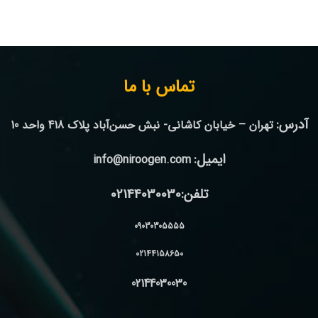
تماس با ما
آدرس:
تهران – خیابان کاشانی- نبش حسن‌آباد پلاک 418 واحد 10
ایمیل:
info@niroogen.com
تلفن:02144030030
09030305555
02144158650
02144030030