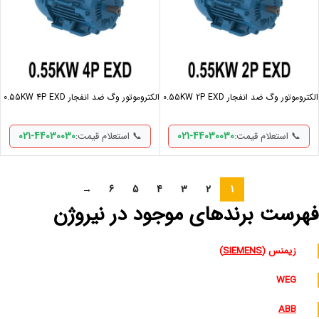
الکتروموتور وگ ضد انفجار 0.55KW 2P EXD
الکتروموتور وگ ضد انفجار 0.55KW 4P EXD
021-44030030
021-44030030
📞 استعلام قیمت:
📞 استعلام قیمت:
→
6
5
4
3
2
1
فهرست برندهای موجود در نیروژن
زیمنس (
SIEMENS
)
WEG
ABB