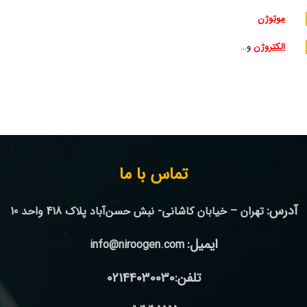
موتوژن
الکتروژن
و…
تماس با ما
آدرس:
تهران – خیابان کاشانی- نبش حسن‌آباد پلاک 418 واحد 10
ایمیل:
info@niroogen.com
تلفن:02144030030