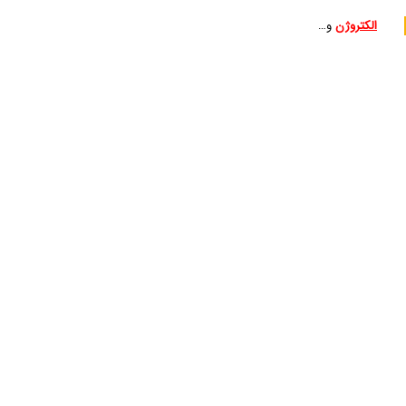
الکتروژن
و…