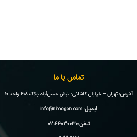
تماس با ما
آدرس:
تهران – خیابان کاشانی- نبش حسن‌آباد پلاک 418 واحد 10
ایمیل:
info@niroogen.com
تلفن:02144030030