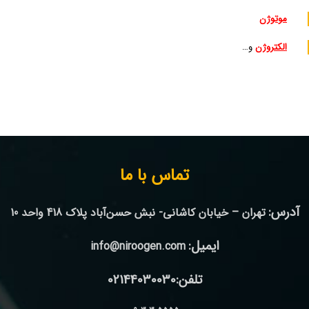
موتوژن
الکتروژن
و…
تماس با ما
آدرس:
تهران – خیابان کاشانی- نبش حسن‌آباد پلاک 418 واحد 10
ایمیل:
info@niroogen.com
تلفن:02144030030