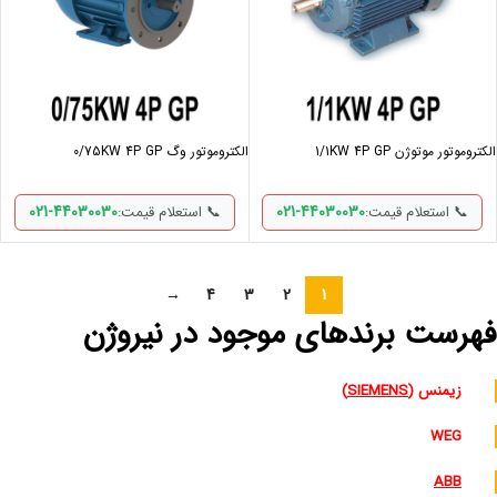
الکتروموتور موتوژن 1/1KW 4P GP
الکتروموتور وگ 0/75KW 4P GP
021-44030030
021-44030030
📞 استعلام قیمت:
📞 استعلام قیمت:
→
4
3
2
1
فهرست برندهای موجود در نیروژن
زیمنس (
SIEMENS
)
WEG
ABB