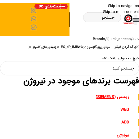
Skip to navigation
دسته‌بندی کالا
Skip to main content
خانه
/
Quick_access
/
Brands
پاک کردن فیلتر
موتوربرق گازسوز
EX_2P_IMB35
ژنراتورهای کامینز
هیچ محصولی یافت نشد.
فهرست برندهای موجود در نیروژن
زیمنس (
SIEMENS
)
WEG
ABB
موتوژن