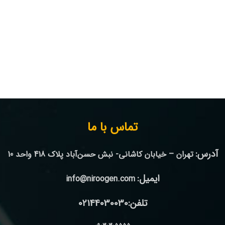
تماس با ما
آدرس:
تهران – خیابان کاشانی- نبش حسن‌آباد پلاک 418 واحد 10
ایمیل:
info@niroogen.com
تلفن:02144030030