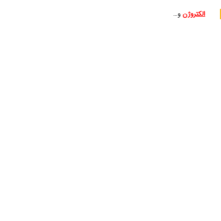
الکتروژن
و…