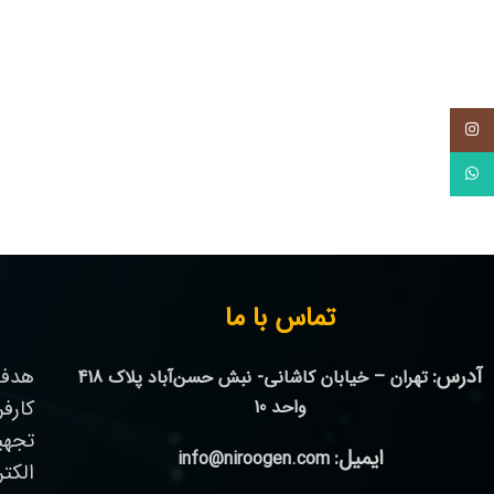
اینستاگرام
واتس آپ
تماس با ما
آدرس:
هدف 
تهران – خیابان کاشانی- نبش حسن‌آباد پلاک 418
واحد 10
کارف
تجهی
ایمیل:
info@niroogen.com
الکت