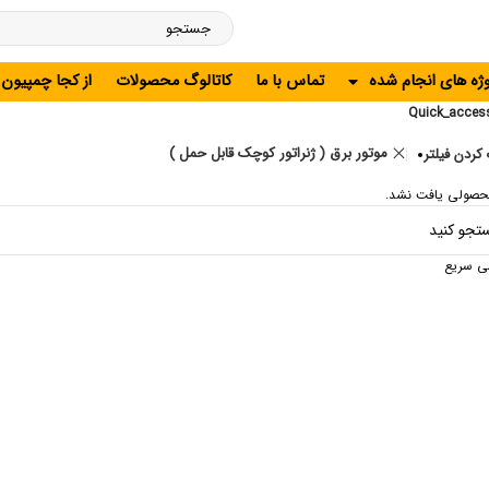
وژه های انجام شده
تماس با ما
کاتالوگ محصولات
از کجا چمپیون
Quick_acces
موتور برق ( ژنراتور کوچک قابل حمل )
کردن فیلتر
حصولی یافت نشد.
ی سریع