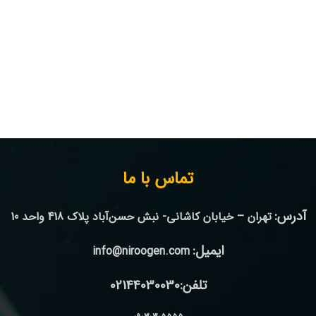
تماس با ما
آدرس:
تهران – خیابان کاشانی- نبش حسن‌آباد پلاک 418 واحد 10
ایمیل:
info@niroogen.com
تلفن:02144030030