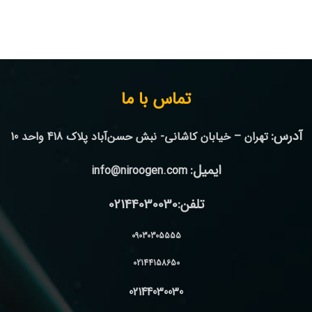
تماس با ما
آدرس:
تهران – خیابان کاشانی- نبش حسن‌آباد پلاک 418 واحد 10
ایمیل:
info@niroogen.com
تلفن:02144030030
09030305555
02144158650
02144030030