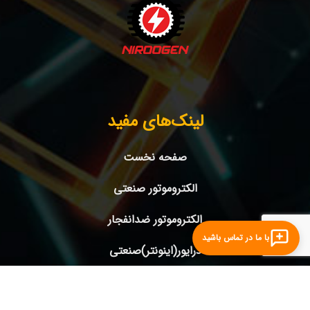
لینک‌های مفید
صفحه نخست
الکتروموتور صنعتی
الکتروموتور ضدانفجار
با ما در تماس باشید
درایور(اینونتر)صنعتی
ژنراتورها