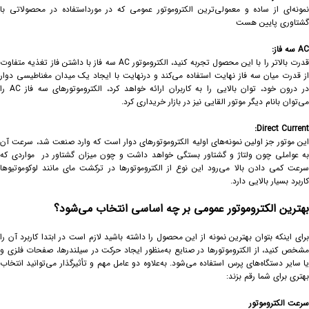
نمونه‌ای از ساده و معمولی‌ترین الکتروموتور عمومی که در مورداستفاده در محصولاتی با
گشتاوری پایین هست
AC
سه فاز
:
قدرت بالاتر را با این محصول تجربه کنید، الکتروموتور AC سه فاز با داشتن فاز تغذیه متفاوت
از قدرت میان سه فاز نهایت استفاده می‌کند و درنهایت با ایجاد یک میدان مغناطیسی دوار
در درون خود، توان بالایی را به کاربران ارائه خواهد کرد، الکتروموتورهای سه فاز AC را
می‌توان بانام دیگر موتور القایی نیز در بازار خریداری کرد.
Direct Current:
این موتور جز اولین نمونه‌های اولیه الکتروموتورهای دوار است که وارد صنعت شد، سرعت آن
به عواملی چون ولتاژ و گشتاور بستگی خواهد داشت و چون میزان گشتاور در مواردی که
سرعت کمی دادن بالا می‌رود این نوع از الکتروموتورها در ترکشت مای مانند لوکوموتیوها
کاربرد بسیار بالایی دارد.
بهترین الکتروموتور عمومی بر چه اساسی انتخاب می‌شود؟
برای اینکه بتوان بهترین نمونه از این محصول را داشته باشید لازم است در ابتدا کاربرد آن را
مشخص کنید، از الکتروموتورها در صنایع به‌منظور ایجاد حرکت در سیلندرها، صفحات فلزی و
یا سایر دستگاه‌های پرس استفاده می‌شود. به‌علاوه دو عامل مهم و تأثیرگذار می‌توانید انتخاب
بهتری برای شما رقم بزند:
سرعت الکتروموتور