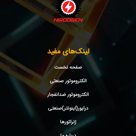
لینک‌های مفید
صفحه نخست
الکتروموتور صنعتی
الکتروموتور ضدانفجار
درایور(اینونتر)صنعتی
ژنراتورها
درباره ما