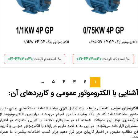
الکتروموتور وگ 0/75KW 4P GP
الکتروموتور وگ 1/1KW 4P GP
021-44030030
021-44030030
📞 استعلام قیمت:
📞 استعلام قیمت:
→
5
4
3
2
1
آشنایی با الکتروموتور عمومی و کاربردهای آن
:
لکتروموتور عمومی
: تابه‌حال بارها با واژه تبدیل انرژی مواجه شده‌اید، دستگاه‌های زیادی بدین
منظور ساخته‌شده‌اند که هر یک وظیفه خاصی انجام می‌دهند دراین‌بین الکتروموتورها از
کارآمدترین نوع این مصولات هستند که در مدل‌های مختلف با کارایی متفاوت در اختیار
مشتریان قرار داده می‌شوند. در این مقاله قصد داریم در رابطه با الکتروموتور عمومی و کاربرد
آن مطالب مفیدی در اختیار کاربران عزیز قرار دهیم برای کسب اطلاعات بیشتر با ما همراه
باشید.