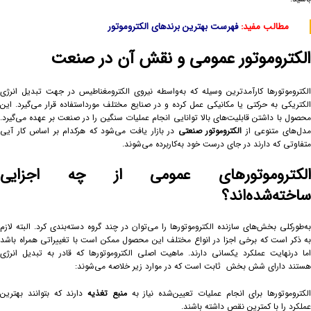
مطالب مفید:
فهرست بهترین برندهای الکتروموتور
الکتروموتور عمومی و نقش آن در صنعت
الکتروموتورها کارآمدترین وسیله که به‌واسطه نیروی الکترومغناطیس در جهت تبدیل انرژی
الکتریکی به حرکتی یا مکانیکی عمل کرده و در صنایع مختلف مورداستفاده قرار می‌گیرد. این
محصول با داشتن قابلیت‌های بالا توانایی انجام عملیات سنگین را در صنعت بر عهده می‌گیرد.
دل‌های متنوعی از
الکتروموتور صنعتی
در بازار یافت می‌شود که هرکدام بر اساس کار آیی
متفاوتی که دارند در جای درست خود به‌کاربرده می‌شوند.
الکتروموتورهای عمومی از چه اجزایی
ساخته‌شده‌اند؟
به‌طورکلی بخش‌های سازنده الکتروموتورها را می‌توان در چند گروه دسته‌بندی کرد. البته لازم
به ذکر است که برخی اجزا در انواع مختلف این محصول ممکن است با تغییراتی همراه باشد
اما درنهایت عملکرد یکسانی دارند. ماهیت اصلی الکتروموتورها که قادر به تبدیل انرژی
هستند دارای شش بخش ثابت است که در موارد زیر خلاصه می‌شوند:
الکتروموتورها برای انجام عملیات تعیین‌شده نیاز به
منبع تغذیه
دارند که بتوانند بهترین
عملکرد را با کمترین نقص داشته باشند.