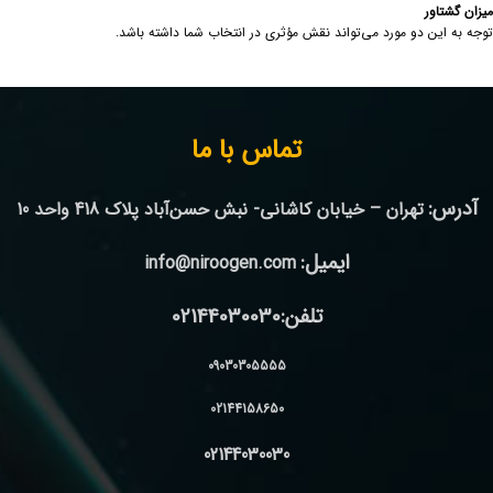
میزان گشتاور
توجه به این دو مورد می‌تواند نقش مؤثری در انتخاب شما داشته باشد.
تماس با ما
آدرس:
تهران – خیابان کاشانی- نبش حسن‌آباد پلاک 418 واحد 10
ایمیل:
info@niroogen.com
تلفن:02144030030
09030305555
02144158650
02144030030