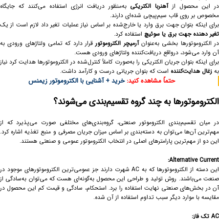
ر این محصول از
آهنربا الکتریکی
به‌منظور دریافت انرژی استفاده می‌کنند که جایگاه
مخصوص بر روی قاب سیم‌پیچی شده‌ای دارند.
برای اینکه بتوان جهت برق وارد یا خارج‌شده بر اساس نیاز عملیات تغیر داد لازم است از یک
تغیر دهنده جهت برق یا سوئیچ
استفاده کرد.
ر الکتروموتورها بخشی به‌عنوان
آرمیچر الکتروموتور
قرار دارد که تمامی ولتاژهای ورودی به
آن وارد می‌شود، درواقع دریافت‌کننده ولتاژهای ورودی هست.
برای اینکه بتوان جریان الکتریکی را به‌صورت کاملاً کنترل‌شده در الکتروموتورها هدایت کرد نیاز
به
زغال هدایت‌کننده
است که بتوان جریانی درست و کارآمد داشت.
حتماً مشاهده کنید:
خرید + آشنایی با الکتروموتور زیمنس
الکتروموتورها به چند گروه تقسیم‌بندی می‌شوند؟
در میان تقسیم‌بندی الکتروموتور صنعتی، گروه‌بندی‌های مختلفی صورت می‌پذیرد که از
مهم‌ترین آن‌ها می‌توان به دسته‌بندی بر اساس میزان جریان مصرفی و منبع تغذیه اشاره کرد.
این دو از مهم‌ترین پارامترهای اصلی در انتخاب الکتروموتور عمومی و صنعتی هستند.
Alternative Current:
این دسته از الکتروموتورها که به AC شهرت دارند جز عمومی‌ترین الکتروموتورهای موجود در
صنعت می‌باشند. روش تولید و طراحی این محصول به‌گونه‌ای هست که می‌توان به‌سادگی از
آن در بخش‌های صنعتی نهایت استفاده را برد. استحکام، سادگی و قیمت کم این محصول در
مقایسه با موارد دیگر سبب تداوم استفاده از آن شده.
AC
تک فاز
: