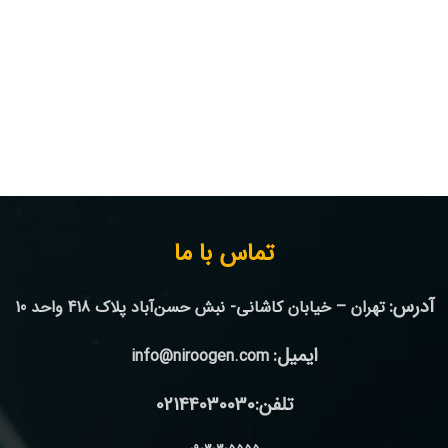
تماس با ما
آدرس:
تهران – خیابان کاشانی- نبش حسن‌آباد پلاک 418 واحد 10
ایمیل:
info@niroogen.com
تلفن:02144030030