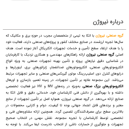
درباره نیروژن
گروه صنعتی نیروژن
با اتکا به تیمی از متخصصان مجرب در حوزه برق و مکانیک که
سال‌ها تجربه ارزشمند در صنایع مختلف کشور و پروژه‌های صنعتی دارند، فعالیت خود
را با هدف ارتقاء سطح تأمین و خدمات تجهیزات الکتریکال آغاز نموده است. هدف
اصلی
گروه صنعتی نیروژن
ارائه راهکارهای مهندسی و همکاری نزدیک با کارفرمایان
در شناسایی دقیق نیازهای پروژه و تأمین بهینه تجهیزات صنعتی به ویژه انواع
الکتروموتورهای صنعتی، الکتروموتورهای ضدانفجار، ژنراتورهای برق، اینورترها و
درایوهای کنترل دور، اسلیپ‌رینگ موتور، گیربکس‌های صنعتی و سایر تجهیزات مرتبط
می‌باشد. این مجموعه علاوه بر تأمین تجهیزات، در زمینه تعمیر، بازسازی و اورهال
الکتروموتورهای بزرگ صنعتی
به‌ویژه در رده‌های MV و HV نیز فعالیت تخصصی
داشته و با بهره‌گیری از دانش فنی کارشناسان خود، خدماتی دقیق و قابل اتکا به
صنایع ارائه می‌دهد. در گروه صنعتی نیروژن، همواره اصل بر تأمین تجهیزات از منابع
معتبر و برندهای قابل اعتماد جهانی بوده تا کیفیت، دوام و کارایی محصولات در
بالاترین سطح برای مصرف‌کنندگان تضمین گردد. همچنین ارائه مشاوره‌های فنی و
تخصصی توسط کارشناسان با تجربه مجموعه، نقش مهمی در انتخاب صحیح
تجهیزات و جلوگیری از خسارات ناشی از انتخاب نادرست ایفا می‌کند. با توجه به