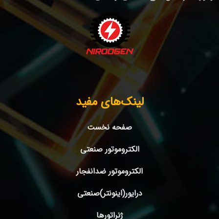
لینک‌های مفید
صفحه نخست
الکتروموتور صنعتی
الکتروموتور ضدانفجار
درایور(اینونتر)صنعتی
ژنراتورها