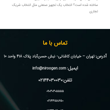
ساخته شده است؟ انتخاب یک تجهیز صنعتی مثل انتخاب شریک
تجاری
تماس با ما
آدرس:
تهران – خیابان کاشانی- نبش حسن‌آباد پلاک 418 واحد 10
ایمیل:
info@niroogen.com
تلفن:02144030030
09030305555
02144158650